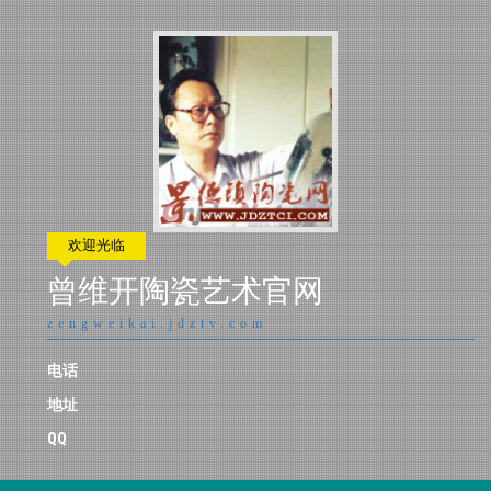
欢迎光临
曾维开陶瓷艺术官网
zengweikai.jdztv.com
电话
地址
QQ